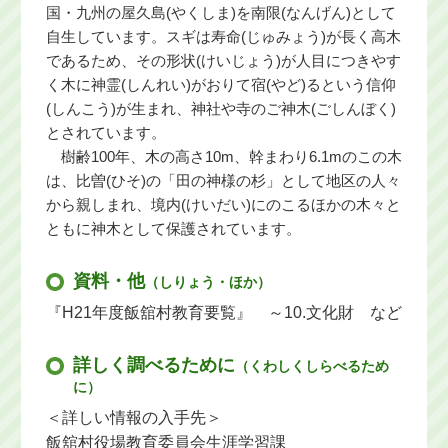
国・九州の屋久島(やくしま)を南限(なんげん)として
自生しています。スギは寿命(じゅみょう)が長く高木
であるため、その形状(けいじょう)が人目につきやす
く木に神霊(しんれい)がおりて宿(やど)るという信仰
(しんこう)が生まれ、神社や寺のご神木(ごしんぼく)
とされています。
樹齢100年、木の高さ10m、幹まわり6.1mのこの木
は、比曽(ひそ)の「田の神様の杉」として地区の人々
から親しまれ、境内(けいだい)にのこるほかの木々と
ともに神木として保護されています。
資料・他
（しりょう・ほか）
『H21年度飯舘村教育要覧』 ～10.文化財 など
詳しく調べるために
（くわしくしらべるため
に）
＜詳しい情報の入手先＞
飯舘村役場教育委員会生涯学習課