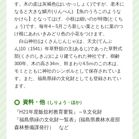
す。木の皮は灰褐色(はいかっしょく)ですが、老木に
なると大きな鱗片(りんぺん) 【魚のうろこのような
かけら】となってはげ、小枝は細いのが特徴(とくち
ょう)です。毎年4～5月ごろ新しい葉とともに葉のつ
け根にあわいきみどり色の小花をつけます。
白山神社(はくさんじんじゃ)は、天文(てんぶ
ん)10（1541）年草野舘の主(あるじ)であった草野式
部(くさのしきぶ)により建てられた神社です。樹齢
300年、木の高さ34ｍ、幹まわり4.5ｍのこの木は、
モミとともに神社のシンボルとして保存されていま
す。また、福島県緑の文化財としても登録されてい
ます。
資料・他
（しりょう・ほか）
『H21年度飯舘村教育要覧』～9.文化財
『福島県緑の文化財一覧表』(福島県農林水産部
森林整備課発行） など