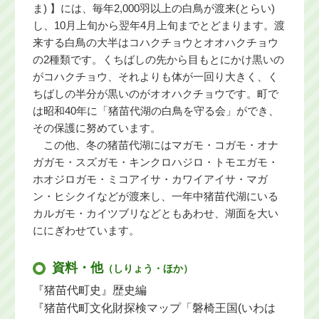
ま) 】には、毎年2,000羽以上の白鳥が渡来(とらい)
し、10月上旬から翌年4月上旬までとどまります。渡
来する白鳥の大半はコハクチョウとオオハクチョウ
の2種類です。くちばしの先から目もとにかけ黒いの
がコハクチョウ、それよりも体が一回り大きく、く
ちばしの半分が黒いのがオオハクチョウです。町で
は昭和40年に「猪苗代湖の白鳥を守る会」ができ、
その保護に努めています。
この他、冬の猪苗代湖にはマガモ・コガモ・オナ
ガガモ・スズガモ・キンクロハジロ・トモエガモ・
ホオジロガモ・ミコアイサ・カワイアイサ・マガ
ン・ヒシクイなどが渡来し、一年中猪苗代湖にいる
カルガモ・カイツブリなどともあわせ、湖面を大い
ににぎわせています。
資料・他
（しりょう・ほか）
『猪苗代町史』歴史編
『猪苗代町文化財探検マップ「磐椅王国(いわは