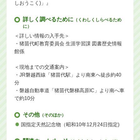
しおうこく)」』
詳しく調べるために
（くわしくしらべるため
に）
＜詳しい情報の入手先＞
・猪苗代町教育委員会 生涯学習課 図書歴史情報
館係
＜現地までの交通案内＞
・JR磐越西線「猪苗代駅」より南東へ徒歩約40
分
・磐越自動車道「猪苗代磐梯高原IC」より南へ車
で約10分
その他
（そのほか）
国指定天然記念物（昭和10年12月24日指定)