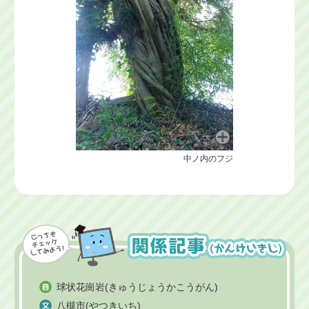
中ノ内のフジ
球状花崗岩(きゅうじょうかこうがん)
八槻市(やつきいち)