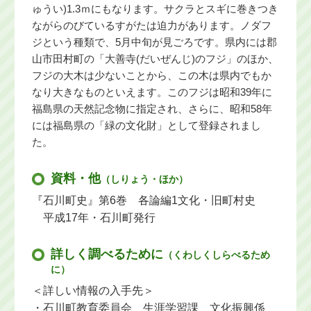
ゅうい)1.3ｍにもなります。サクラとスギに巻きつき
ながらのびているすがたは迫力があります。ノダフ
ジという種類で、5月中旬が見ごろです。県内には郡
山市田村町の「大善寺(だいぜんじ)のフジ」のほか、
フジの大木は少ないことから、この木は県内でもか
なり大きなものといえます。このフジは昭和39年に
福島県の天然記念物に指定され、さらに、昭和58年
には福島県の「緑の文化財」として登録されまし
た。
資料・他
（しりょう・ほか）
『石川町史』第6巻 各論編1文化・旧町村史
平成17年・石川町発行
詳しく調べるために
（くわしくしらべるため
に）
＜詳しい情報の入手先＞
・石川町教育委員会 生涯学習課 文化振興係