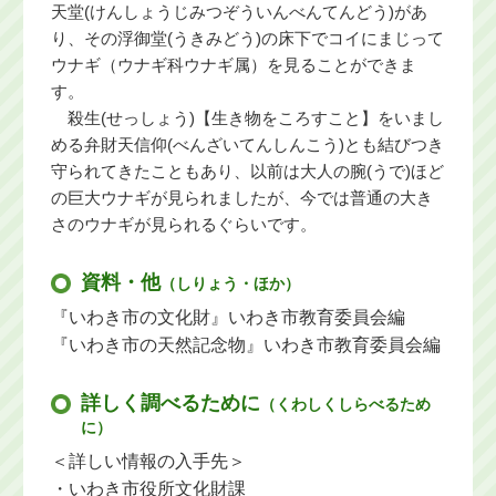
天堂(けんしょうじみつぞういんべんてんどう)があ
り、その浮御堂(うきみどう)の床下でコイにまじって
ウナギ（ウナギ科ウナギ属）を見ることができま
す。
殺生(せっしょう)【生き物をころすこと】をいまし
める弁財天信仰(べんざいてんしんこう)とも結びつき
守られてきたこともあり、以前は大人の腕(うで)ほど
の巨大ウナギが見られましたが、今では普通の大き
さのウナギが見られるぐらいです。
資料・他
（しりょう・ほか）
『いわき市の文化財』いわき市教育委員会編
『いわき市の天然記念物』いわき市教育委員会編
詳しく調べるために
（くわしくしらべるため
に）
＜詳しい情報の入手先＞
・いわき市役所文化財課