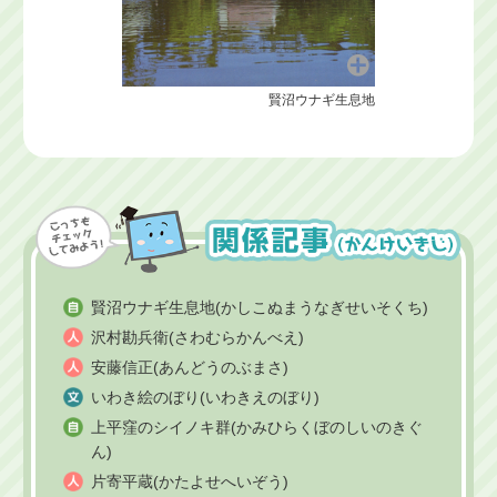
賢沼ウナギ生息地
賢沼ウナギ生息地(かしこぬまうなぎせいそくち)
沢村勘兵衛(さわむらかんべえ)
安藤信正(あんどうのぶまさ)
いわき絵のぼり(いわきえのぼり)
上平窪のシイノキ群(かみひらくぼのしいのきぐ
ん)
片寄平蔵(かたよせへいぞう)