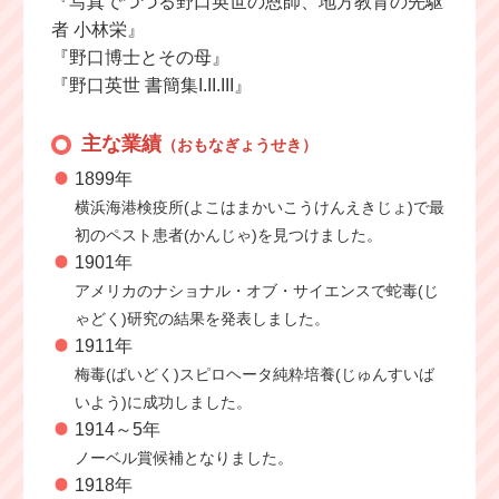
『写真でつづる野口英世の恩師、地方教育の先駆
者 小林栄』
『野口博士とその母』
『野口英世 書簡集I.II.III』
主な業績
（おもなぎょうせき）
1899年
横浜海港検疫所(よこはまかいこうけんえきじょ)で最
初のペスト患者(かんじゃ)を見つけました。
1901年
アメリカのナショナル・オブ・サイエンスで蛇毒(じ
ゃどく)研究の結果を発表しました。
1911年
梅毒(ばいどく)スピロヘータ純粋培養(じゅんすいば
いよう)に成功しました。
1914～5年
ノーベル賞候補となりました。
1918年