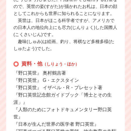
ので、英世の姿(すがた)が描かれたお札は、日本の顔
としてこれからも世界に知られることになります。
英世は、日本がほこる科学者ですが、アメリカで
の日本人の地位向上にも尽力(じんりょく)した国際人
(こくさいじん)です。
趣味(しゅみ)は絵画、釣り、将棋など多種多様(た
しゅたよう)でした。
資料・他
（しりょう・ほか）
『野口英世』 奥村鶴吉著
『野口英世』 G・エクスタイン
『野口英世』 イザベル・R・プレセット著
『野口英世記念館ガイドブック「博士とその生
涯」』
『人類のためにフォトドキュメンタリー野口英
世』
『日本が生んだ世界の医学者 野口英世』