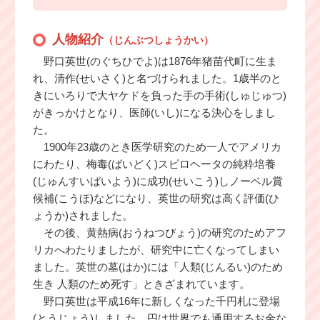
人物紹介
（じんぶつしょうかい）
野口英世(のぐちひでよ)は1876年猪苗代町に生ま
れ、清作(せいさく)と名づけられました。1歳半のと
きにいろりで大ヤケドを負った手の手術(しゅじゅつ)
がきっかけとなり、医師(いし)になる決心をしまし
た。
1900年23歳のとき医学研究のため一人でアメリカ
にわたり、梅毒(ばいどく)スピロヘータの純粋培養
(じゅんすいばいよう)に成功(せいこう)しノーベル賞
候補(こうほ)などになり、英世の研究は高く評価(ひ
ょうか)されました。
その後、黄熱病(おうねつびょう)の研究のためアフ
リカへわたりましたが、研究中に亡くなってしまい
ました。英世の墓(はか)には「人類(じんるい)のため
生き 人類のため死す」ときざまれています。
野口英世は平成16年に新しくなった千円札に登場
(とうじょう)しました。円は世界でも通用するお金な