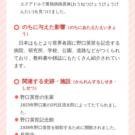
エクアドルで黄熱病病原体(おうねつびょうびょうげ
んたい)を見つけました。
のちに与えた影響
（のちにあたえたえいきょ
う）
日本はもとより世界各国に野口英世を記念する
病院、研究所、学校、公園、道路などがつくられ
ており、教科書や雑誌にもたくさん紹介されてい
ます。
関連する史跡・施設
（かんれんするしせき・
しせつ）
野口英世の生家
1823年野口家の2代目清太郎によってたてられまし
た。
野口英世記念館
1939年野口英世を顕彰するために開館されました。
長照寺