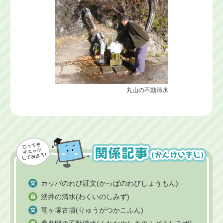
丸山の不動清水
カッパのわび証文(かっぱのわびしょうもん)
湧井の清水(わくいのしみず)
竜ヶ塚古墳(りゅうがつかこふん)