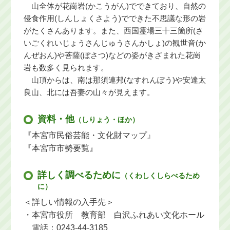
山全体が花崗岩(かこうがん)でできており、自然の
侵食作用(しんしょくさよう)でできた不思議な形の岩
がたくさんあります。また、西国霊場三十三箇所(さ
いごくれいじょうさんじゅうさんかしょ)の観世音(か
んぜおん)や菩薩(ぼさつ)などの姿がきざまれた花崗
岩も数多く見られます。
山頂からは、南は那須連邦(なすれんぽう)や安達太
良山、北には吾妻の山々が見えます。
資料・他
（しりょう・ほか）
『本宮市民俗芸能・文化財マップ』
『本宮市市勢要覧』
詳しく調べるために
（くわしくしらべるため
に）
＜詳しい情報の入手先＞
・本宮市役所 教育部 白沢ふれあい文化ホール
電話：0243-44-3185