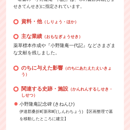
せきてんせき)に指定されています。
資料・他
（しりょう・ほか）
主な業績
（おもなぎょうせき）
薬草標本作成や『小野隆庵一代記』などさまざま
な文献を残しました。
のちに与えた影響
（のちにあたえたえいきょ
う）
関連する史跡・施設
（かんれんするしせき・
しせつ）
小野隆庵記念碑 (きねんひ)
伊達郡桑折町新和町(しんわちょう) 【区画整理で墓
を移動したところに建立】