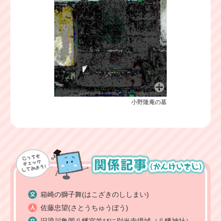
小野隆庵の墓
箱崎の獅子舞(はこざきのししまい)
佐藤忠望(さとうちゅうぼう)
旧梁川亀岡八幡宮並びに別当寺境域（八幡神社）