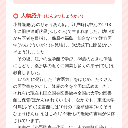
人物紹介
（じんぶつしょうかい）
小野隆庵(おのりゅうあん)は、江戸時代中期の1713
年に旧伊達町伏黒(ふしぐろ)で生まれました。幼い頃
から医者を目指し、保原や福島、仙台などで漢方医
学(かんぽういがく)を勉強し、米沢城下に開業(かい
ぎょう)しました。
その後、江戸の医学館で学び、34歳のときに伊達
にもどり、桑折駅の近くに開業し多くの弟子(でし)を
教育しました。
1773年に発行した『古医方』をはじめ、たくさん
の医学書をのこし、隆庵の名を全国に広めました。
それらは現在も国立国会図書館や全国の大学の図書
館に保管(ほかん)されています。なかでも、東北大学
付属(ふぞく)図書館には10冊の『薬草標本(やくそう
ひょうほん)』をはじめ1,146冊もの隆庵の書籍が保存
されています。
著書の『小野隆庵一代記』は、市の書跡典籍(しょ