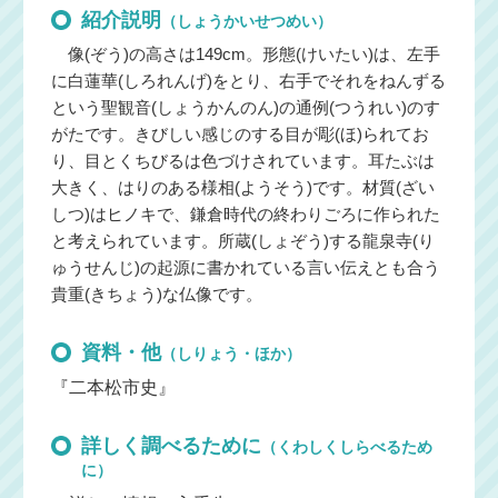
紹介説明
（しょうかいせつめい）
像(ぞう)の高さは149cm。形態(けいたい)は、左手
に白蓮華(しろれんげ)をとり、右手でそれをねんずる
という聖観音(しょうかんのん)の通例(つうれい)のす
がたです。きびしい感じのする目が彫(ほ)られてお
り、目とくちびるは色づけされています。耳たぶは
大きく、はりのある様相(ようそう)です。材質(ざい
しつ)はヒノキで、鎌倉時代の終わりごろに作られた
と考えられています。所蔵(しょぞう)する龍泉寺(り
ゅうせんじ)の起源に書かれている言い伝えとも合う
貴重(きちょう)な仏像です。
資料・他
（しりょう・ほか）
『二本松市史』
詳しく調べるために
（くわしくしらべるため
に）