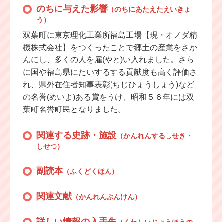
のちに与えた影響
（のちにあたえたえいきょ
う）
双葉町に東京理化工業所福島工場【現・オノダ精
機株式会社】をつくったことで郷土の産業をさか
んにし、多くの人を雇(やと)い入れました。さら
に国や福島県にたいするする貢献度も高く評価さ
れ、県外在住者知事表彰(ちじひょうしょう)など
の名誉(めいよ)ある賞をうけ、昭和５６年には双
葉町名誉町民となりました。
関連する史跡・施設
（かんれんするしせき・
しせつ）
副読本
（ふくどくほん）
関連文献
（かんれんぶんけん）
詳しい情報の入手先
（くわしいじょうほうの