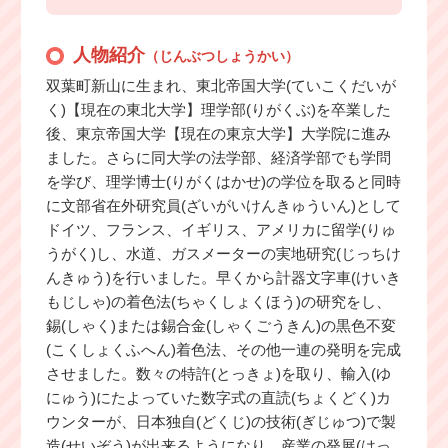
人物紹介
（じんぶつしょうかい）
双葉町新山に生まれ、東北帝国大学(ていこくだいが
く)【現在の東北大学】理学部(りがくぶ)を卒業した
後、東京帝国大学【現在の東京大学】大学院に進み
ました。さらに同大学の法学部、経済学部でも学問
を学び、理学博士(りがくはかせ)の学位を取ると同時
に文部省在外研究員(ざいがいけんきゅういん)として
ドイツ、フランス、イギリス、アメリカに留学(りゅ
うがく)し、水道、ガスメーターの実地研究(じっちけ
んきゅう)を行いました。早くから計器文字車(けいき
もじしゃ)の着色法(ちゃくしょくほう)の研究をし、
錫(しゃく)または錫合金(しゃくごうきん)の黒色不変
(こくしょくふへん)着色法、その他一連の発明を完成
させました。数々の特許(とっきょ)を取り、輸入(ゆ
にゅう)にたよっていた数字式の直読(ちょくどく)カ
ウンターが、日本独自(どくじ)の技術(ぎじゅつ)で製
造(せいぞう)が出来るようになり、産業の発展(はっ