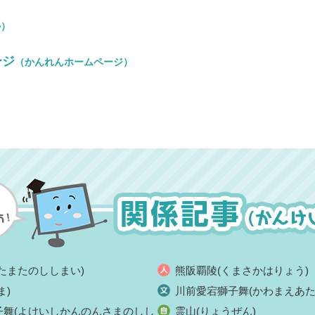
か）
ージ
（かんれんホームページ）
たまたのししまい)
熊阪覇陵(くまさかはりょう)
ま)
川前愛宕獅子舞(かわまえあた
子舞(よけいしかんのんさまのしし
霊山(りょうぜん)