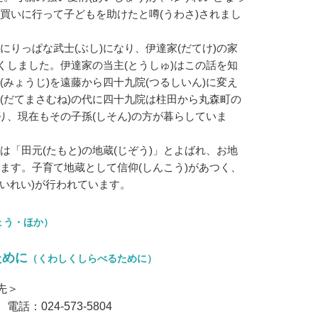
買いに行って子どもを助けたと噂(うわさ)されまし
りっぱな武士(ぶし)になり、伊達家(だてけ)の家
やくしました。伊達家の当主(とうしゅ)はこの話を知
(みょうじ)を遠藤から四十九院(つるしいん)に変え
(だてまさむね)の代に四十九院は柱田から丸森町の
つり、現在もその子孫(しそん)の方が暮らしていま
「田元(たもと)の地蔵(じぞう)」とよばれ、お地
ます。子育て地蔵として信仰(しんこう)があつく、
さいれい)が行われています。
ょう・ほか）
ために
（くわしくしらべるために）
先＞
：024-573-5804