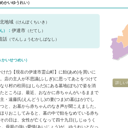
めかいゆうれい）
北地域
（けんぽくちいき）
：
伊達市
ん）
（だてし）
昔話
（でんしょうむかしばなし）
うかいせつめい）
かけだ)【現在の伊達市霊山町】に飴(あめ)を買いに
。店の主人が不思議(ふしぎ)に思ってあとをつけて
詳しい
なり村の柱田(はしらだ)にある墓地(ぼち)で姿を消
たところは、最近、おなかに赤ちゃんがいるままで
・遠藤氏(えんどうし)の妻(つま)の墓(はか)でし
つと、お墓から赤ちゃんのなき声が聞こえました。
ほりおこしてみると、墓の中で飴をなめている赤ち
その日は、女性が亡くなって四十九日(しじゅうく
た。母親の強い愛情(あいじょう)が、ゆうれいとなっ