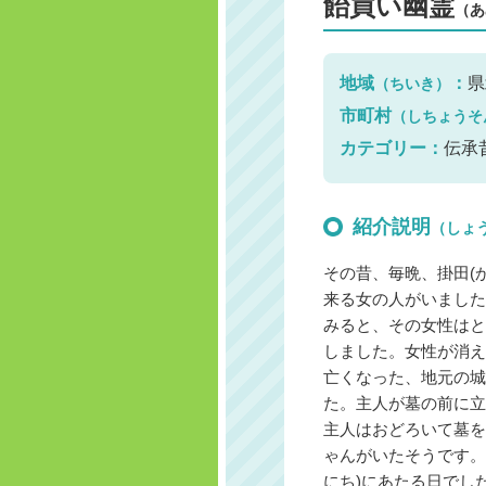
飴買い幽霊
（あ
地域
：
県
（ちいき）
市町村
（しちょうそ
カテゴリー：
伝承
紹介説明
（しょ
その昔、毎晩、掛田(
来る女の人がいました
みると、その女性はと
しました。女性が消え
亡くなった、地元の城主
た。主人が墓の前に立
主人はおどろいて墓を
ゃんがいたそうです。
にち)にあたる日でし