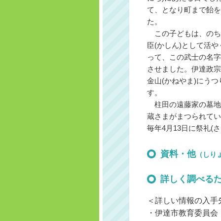
て、となり町まで飴を
た。
この子どもは、のちに
臣(かしん)として活
って、この武士の名字
させました。伊達政宗
金山(かねやま)にう
す。
柱田の遠藤家の墓地は
蔵さまがまつられてい
毎年4月13日に祭礼(
資料・他
（しり
詳しく調べる
＜詳しい情報の入手
・伊達市教育委員会 電話