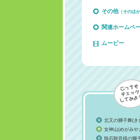
その他
（そのほ
関連ホームペ
ムービー
北又の獅子舞(き
女神山(めがみや
除石観音様の獅