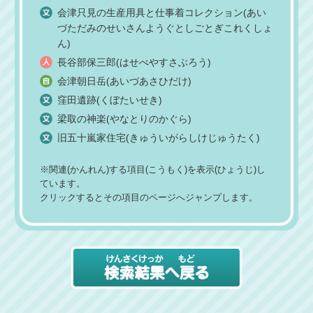
会津只見の生産用具と仕事着コレクション(あい
づただみのせいさんようぐとしごとぎこれくしょ
ん)
長谷部保三郎(はせべやすさぶろう)
会津朝日岳(あいづあさひだけ)
窪田遺跡(くぼたいせき)
梁取の神楽(やなとりのかぐら)
旧五十嵐家住宅(きゅういがらしけじゅうたく)
※関連(かんれん)する項目(こうもく)を表示(ひょうじ)し
ています。
クリックするとその項目のページへジャンプします。