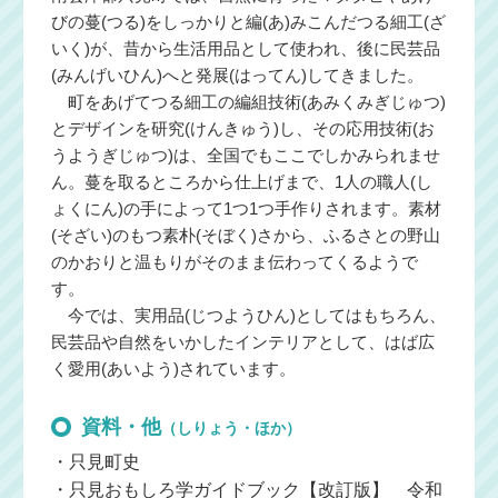
びの蔓(つる)をしっかりと編(あ)みこんだつる細工(ざ
いく)が、昔から生活用品として使われ、後に民芸品
(みんげいひん)へと発展(はってん)してきました。
町をあげてつる細工の編組技術(あみくみぎじゅつ)
とデザインを研究(けんきゅう)し、その応用技術(お
うようぎじゅつ)は、全国でもここでしかみられませ
ん。蔓を取るところから仕上げまで、1人の職人(し
ょくにん)の手によって1つ1つ手作りされます。素材
(そざい)のもつ素朴(そぼく)さから、ふるさとの野山
のかおりと温もりがそのまま伝わってくるようで
す。
今では、実用品(じつようひん)としてはもちろん、
民芸品や自然をいかしたインテリアとして、はば広
く愛用(あいよう)されています。
資料・他
（しりょう・ほか）
・只見町史
・只見おもしろ学ガイドブック【改訂版】 令和